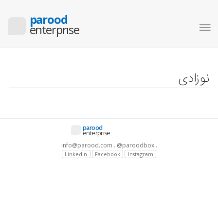
parood
enterprıse
نوزادی
parood
enterprıse
info@parood.com . @paroodbox .
Linkedin
Facebook
Instagram