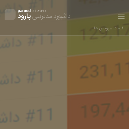
parood
enterprıse
داشبورد مدیریتی
پارود
قیمت سرویس ها